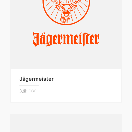
Jägermeister
矢量LOGO