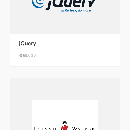
jQuery
矢量LOGO