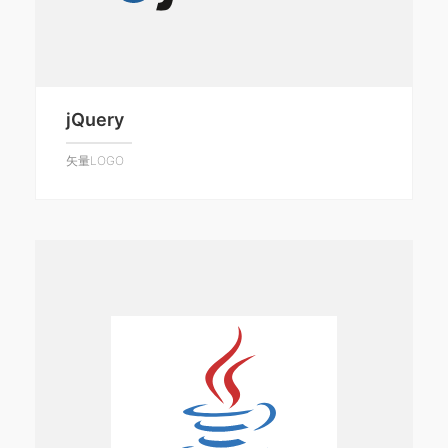
jQuery
矢量LOGO