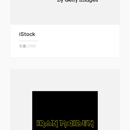
iStock
矢量LOGO