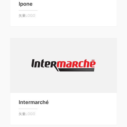
Ipone
矢量LOGO
Intermarché
矢量LOGO