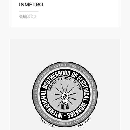
INMETRO
矢量LOGO