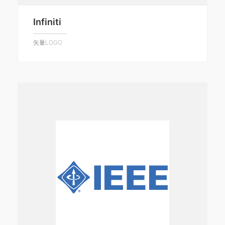
Infiniti
矢量LOGO