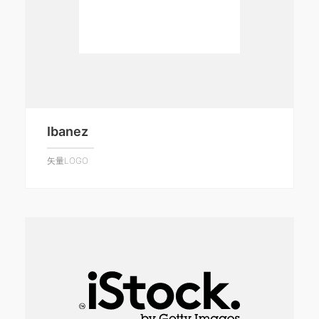
Ibanez
矢量LOGO