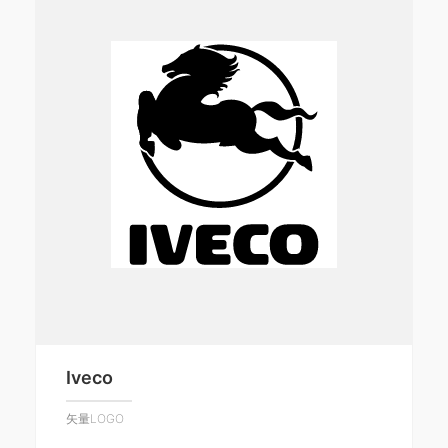
Iveco
矢量LOGO