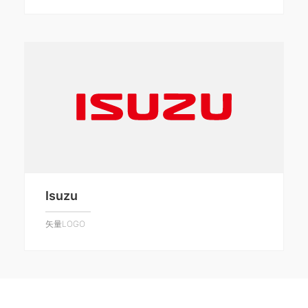
Isuzu
矢量LOGO