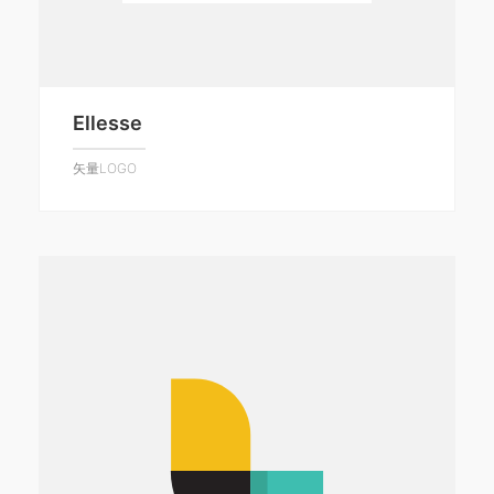
Ellesse
矢量LOGO