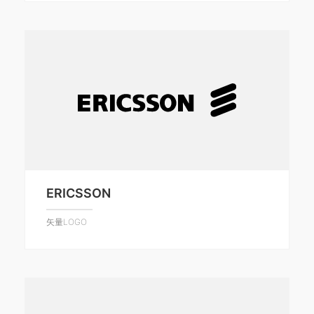
ERICSSON
矢量LOGO