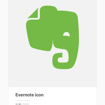
Evernote icon
矢量LOGO