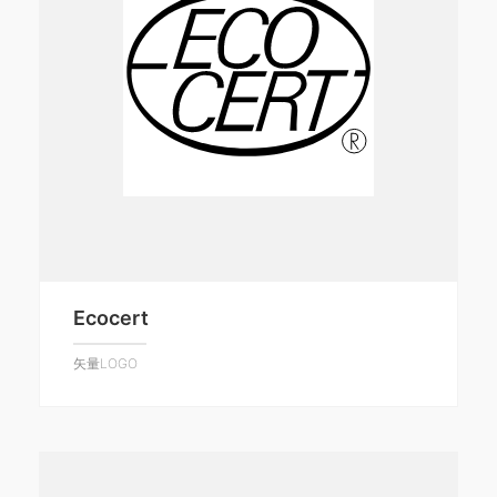
Ecocert
矢量LOGO