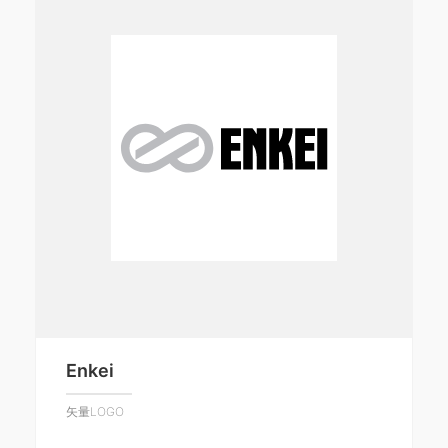
Enkei
矢量LOGO