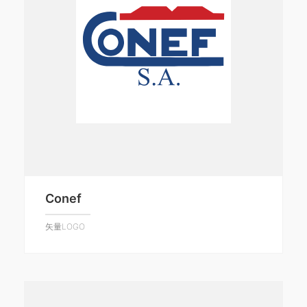
Conef
矢量LOGO