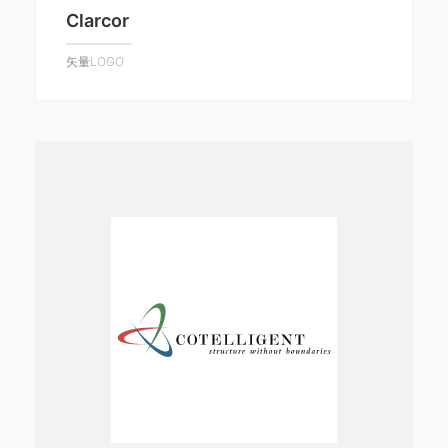
Clarcor
矢量LOGO