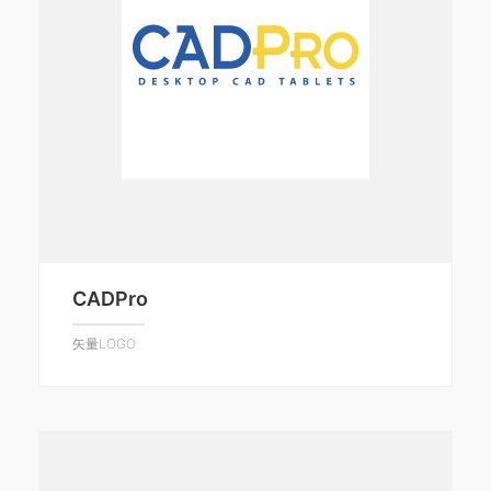
CADPro
矢量LOGO