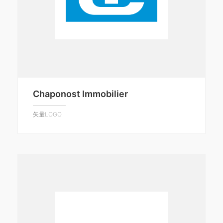
Chaponost Immobilier
矢量LOGO