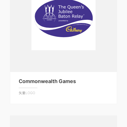
Commonwealth Games
矢量LOGO