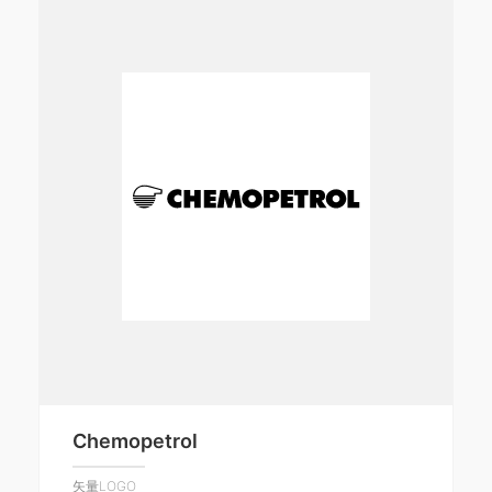
Chemopetrol
矢量LOGO