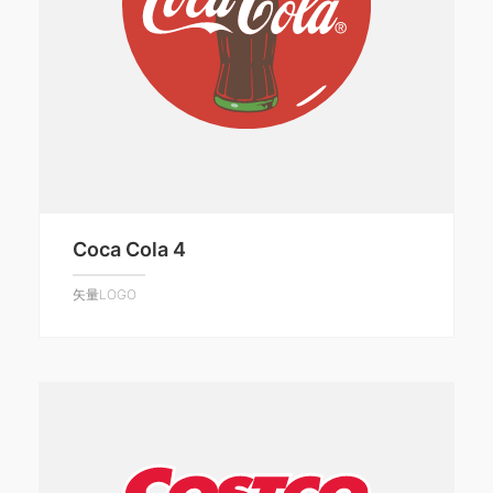
Coca Cola 4
矢量LOGO