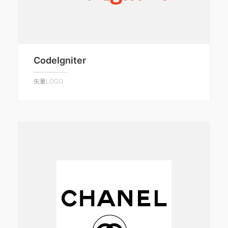
CodeIgniter
矢量LOGO