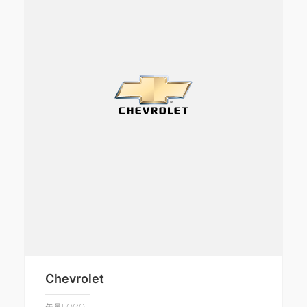
Chevrolet
矢量LOGO