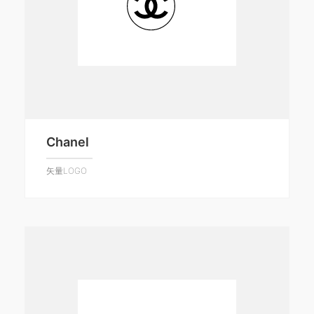
Chanel
矢量LOGO