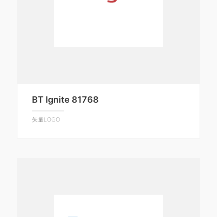
BT Ignite 81768
矢量LOGO