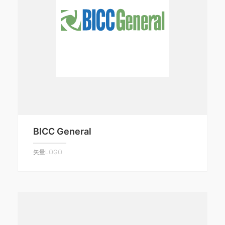
BICC General
矢量LOGO