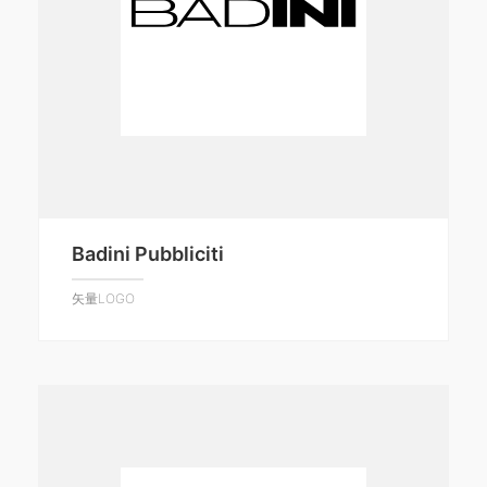
Badini Pubbliciti
矢量LOGO