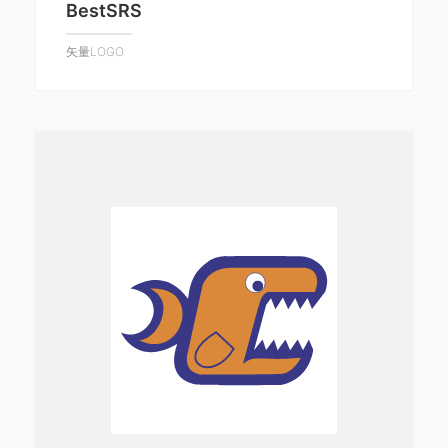
BestSRS
矢量LOGO