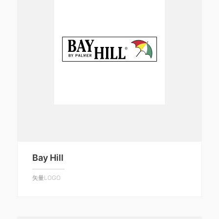
Bay Hill
矢量LOGO