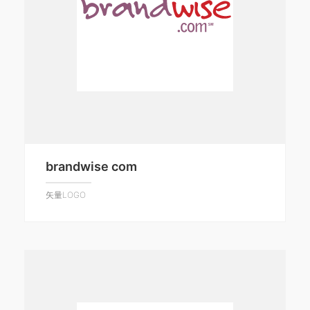
brandwise com
矢量LOGO