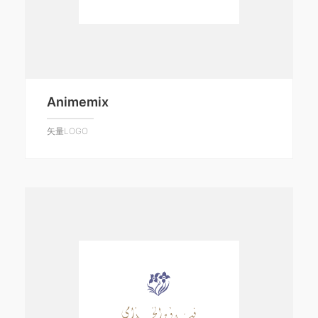
Animemix
矢量LOGO