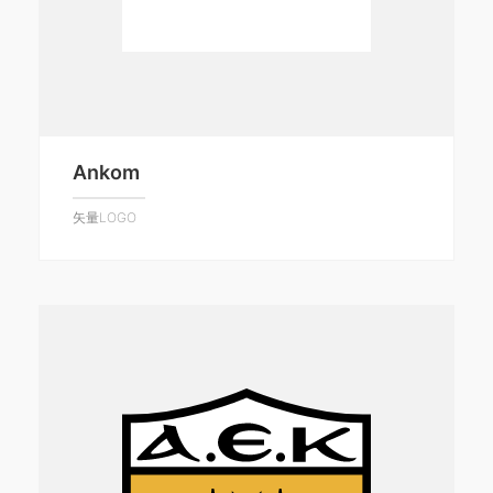
Ankom
矢量LOGO