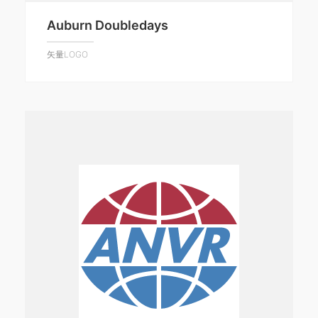
Auburn Doubledays
矢量LOGO