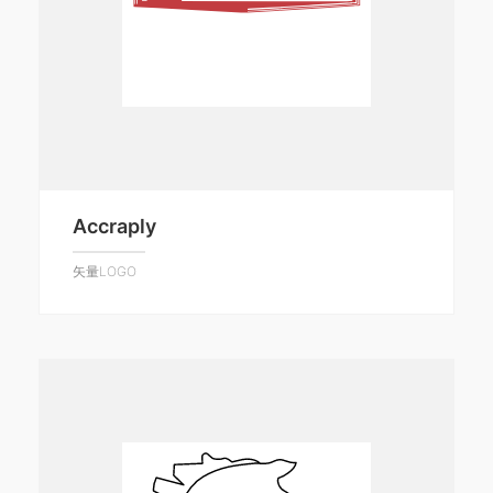
Accraply
矢量LOGO