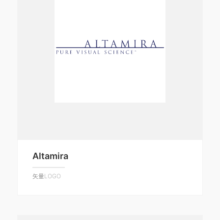
Altamira
矢量LOGO