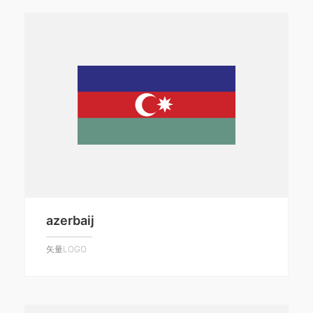
azerbaij
矢量LOGO