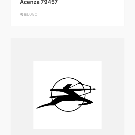
Acenza 79457
矢量LOGO