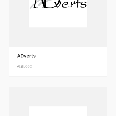
ADverts
矢量LOGO