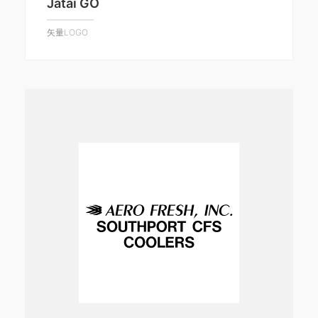
Jatai GO
矢量LOGO