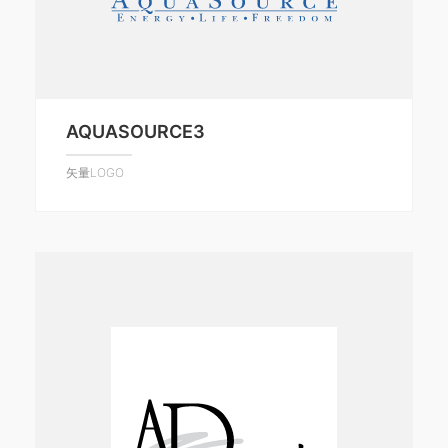
AQUASOURCE3
矢量LOGO