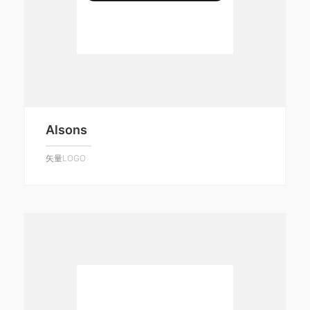
Alsons
矢量LOGO