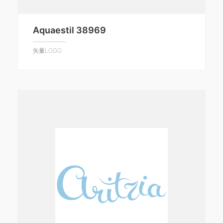
Aquaestil 38969
矢量LOGO