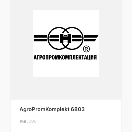
AgroPromKomplekt 6803
矢量LOGO