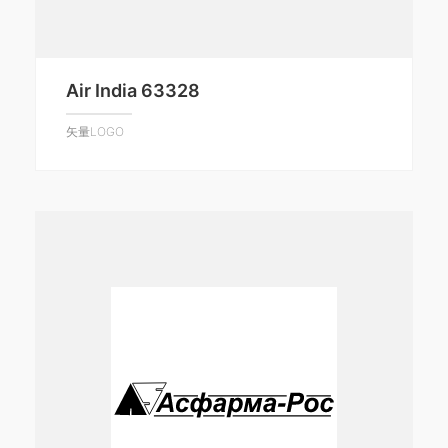
Air India 63328
矢量LOGO