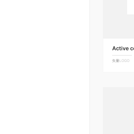
Active 
矢量LOGO