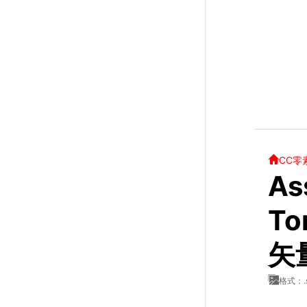
CC零
As
To
矢
格式：.