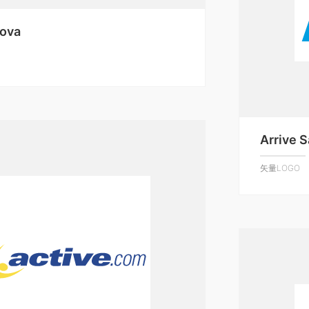
dova
Arrive 
矢量LOGO