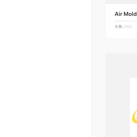
Air Mol
矢量LOGO