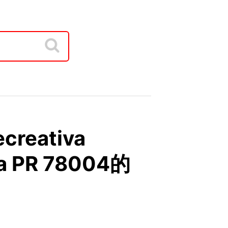
ecreativa
na PR 78004的