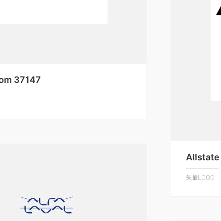
com 37147
Allstat
矢量LOGO