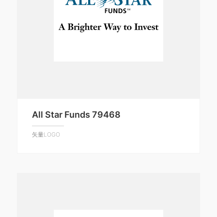
All Star Funds 79468
矢量LOGO