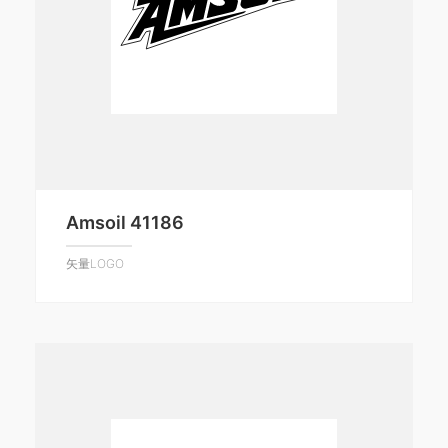
Amsoil 41186
矢量LOGO