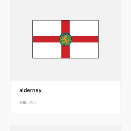
alderney
矢量LOGO