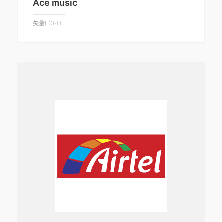
Ace music
矢量LOGO