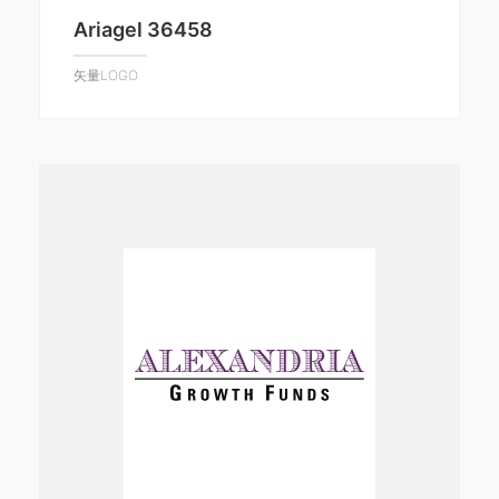
Ariagel 36458
矢量LOGO