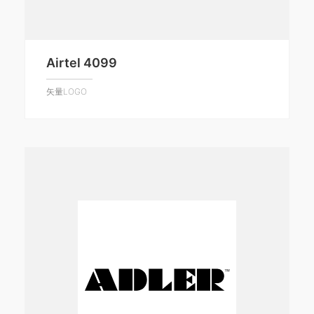
Airtel 4099
矢量LOGO