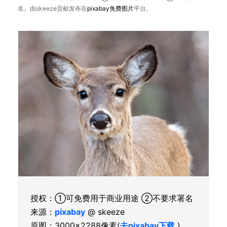
名。由skeeze贡献发布在
pixabay
免费图片
平台。
授权：①可免费用于商业用途 ②不要求署名
来源：
pixabay
@ skeeze
原图：3000×2288像素(
去pixabay下载
)