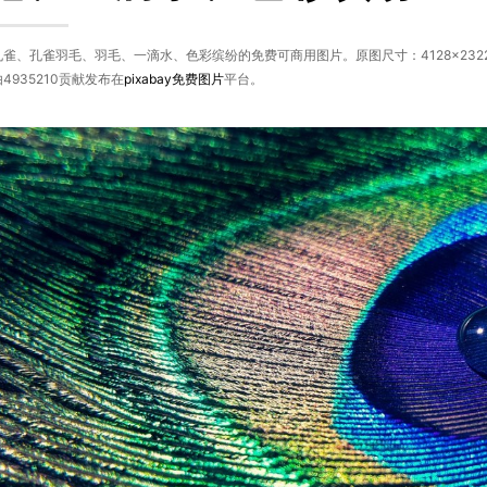
雀、孔雀羽毛、羽毛、一滴水、色彩缤纷的免费可商用图片。原图尺寸：4128×23
4935210贡献发布在
pixabay
免费图片
平台。