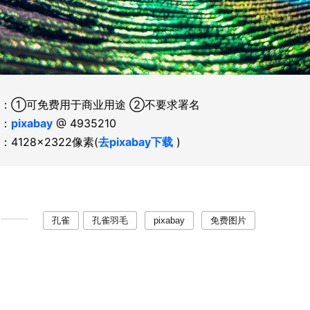
：①可免费用于商业用途 ②不要求署名
：
pixabay
@ 4935210
：4128×2322像素(
去pixabay下载
)
孔雀
孔雀羽毛
pixabay
免费图片