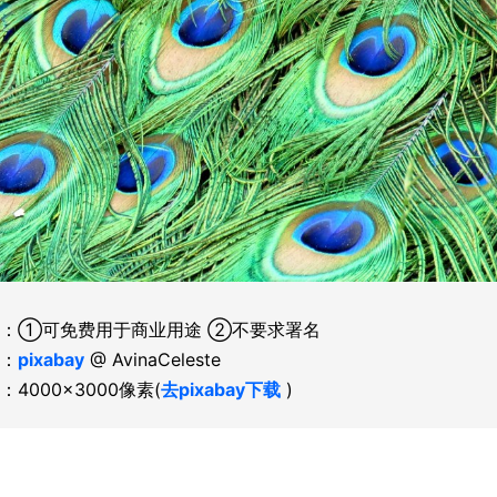
：①可免费用于商业用途 ②不要求署名
：
pixabay
@ AvinaCeleste
：4000×3000像素(
去pixabay下载
)