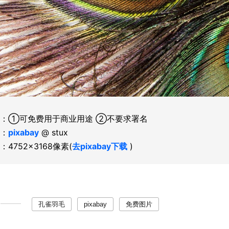
：①可免费用于商业用途 ②不要求署名
：
pixabay
@ stux
：4752×3168像素(
去pixabay下载
)
孔雀羽毛
pixabay
免费图片