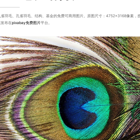
雀羽毛、孔雀羽毛、结构、基金的免费可商用图片。原图尺寸：4752×3168像素
献发布在
pixabay
免费图片
平台。