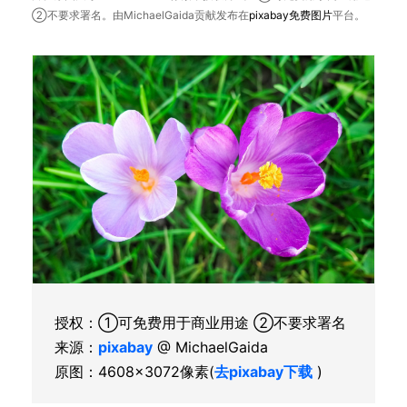
②不要求署名。由MichaelGaida贡献发布在
pixabay
免费图片
平台。
授权：①可免费用于商业用途 ②不要求署名
来源：
pixabay
@ MichaelGaida
原图：4608×3072像素(
去pixabay下载
)