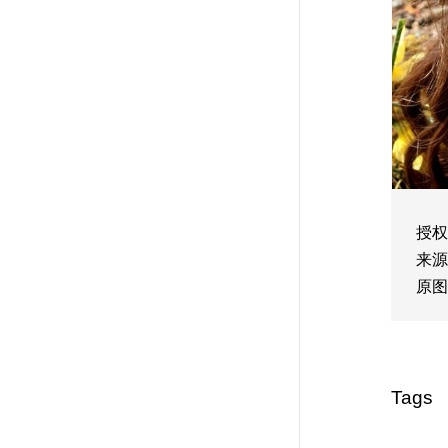
授权
来源
原图
Tags