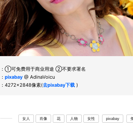
：①可免费用于商业用途 ②不要求署名
：
pixabay
@ AdinaVoicu
：4272×2848像素(
去pixabay下载
)
女人
肖像
花
人物
女性
pixabay