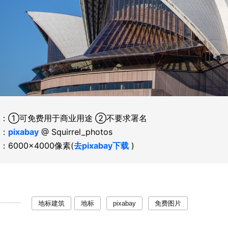
：①可免费用于商业用途 ②不要求署名
：
pixabay
@ Squirrel_photos
：6000×4000像素(
去pixabay下载
)
地标建筑
地标
pixabay
免费图片