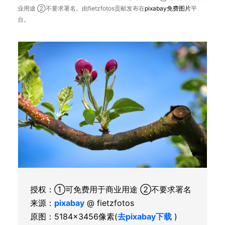
业用途 ②不要求署名。由fietzfotos贡献发布在
pixabay
免费图片
平
台。
授权：①可免费用于商业用途 ②不要求署名
来源：
pixabay
@ fietzfotos
原图：5184×3456像素(
去pixabay下载
)