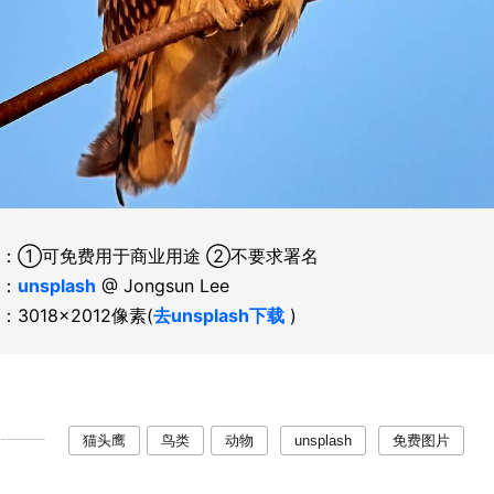
：①可免费用于商业用途 ②不要求署名
：
unsplash
@ Jongsun Lee
：3018×2012像素(
去unsplash下载
)
猫头鹰
鸟类
动物
unsplash
免费图片