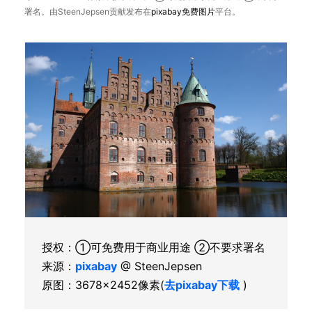
署名。由SteenJepsen贡献发布在
pixabay
免费图片
平台。
授权：①可免费用于商业用途 ②不要求署名
来源：
pixabay
@ SteenJepsen
原图：3678×2452像素(
去pixabay下载
)