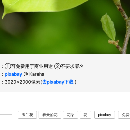
：①可免费用于商业用途 ②不要求署名
：
pixabay
@ Kareha
：3020×2000像素(
去pixabay下载
)
玉兰花
春天的花
花朵
花
pixabay
免费