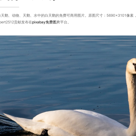
天鹅、动物、天鹅、水中的白天鹅的免费可商用图片。原图尺寸：5690×3101像
bert2512贡献发布在
pixabay
免费图片
平台。