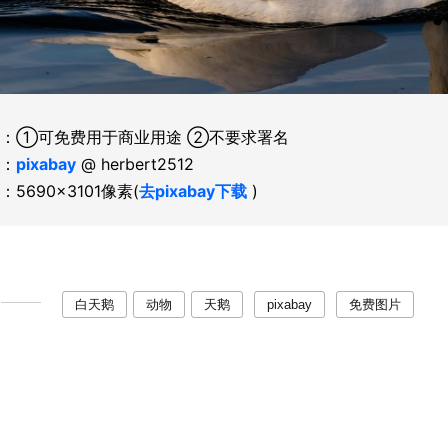
：①可免费用于商业用途 ②不要求署名
：
pixabay
@ herbert2512
：5690×3101像素(
去pixabay下载
)
白天鹅
动物
天鹅
pixabay
免费图片