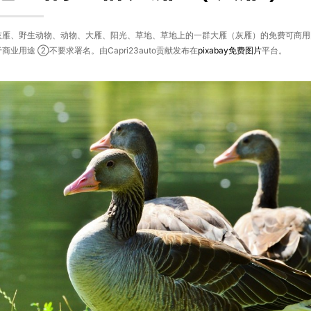
灰雁、野生动物、动物、大雁、阳光、草地、草地上的一群大雁（灰雁）的免费可商用图
商业用途 ②不要求署名。由Capri23auto贡献发布在
pixabay
免费图片
平台。