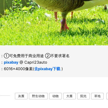
：①可免费用于商业用途 ②不要求署名
：
pixabay
@ Capri23auto
：6016×4000像素(
去pixabay下载
)
灰雁
野生动物
动物
大雁
阳光
草地