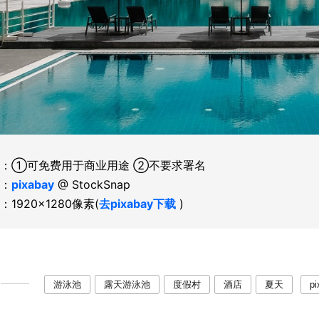
：①可免费用于商业用途 ②不要求署名
：
pixabay
@ StockSnap
：1920×1280像素(
去pixabay下载
)
游泳池
露天游泳池
度假村
酒店
夏天
pi