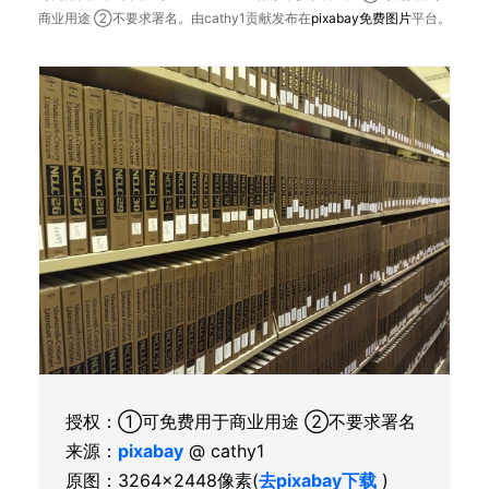
商业用途 ②不要求署名。由cathy1贡献发布在
pixabay
免费图片
平台。
授权：①可免费用于商业用途 ②不要求署名
来源：
pixabay
@ cathy1
原图：3264×2448像素(
去pixabay下载
)