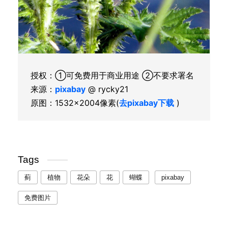
授权：①可免费用于商业用途 ②不要求署名
来源：
pixabay
@ rycky21
原图：1532×2004像素(
去pixabay下载
)
Tags
蓟
植物
花朵
花
蝴蝶
pixabay
免费图片