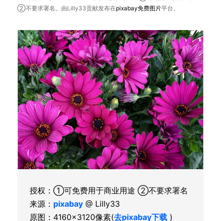
②不要求署名。由Lilly33贡献发布在
pixabay
免费图片
平台。
授权：①可免费用于商业用途 ②不要求署名
来源：
pixabay
@ Lilly33
原图：4160×3120像素(
去pixabay下载
)