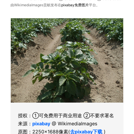
由WikimediaImages贡献发布在
pixabay
免费图片
平台。
授权：①可免费用于商业用途 ②不要求署名
来源：
pixabay
@ WikimediaImages
原图：2250×1688像素(
去pixabay下载
)