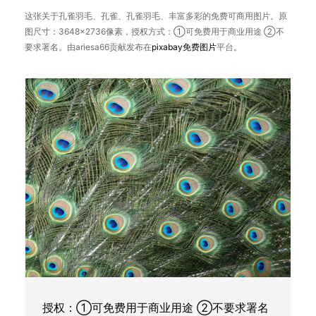
这张关于孔雀羽毛、孔雀、孔雀羽毛、丰富多彩的免费可商用图片。原
图尺寸：3648×2736像素，授权方式：①可免费用于商业用途 ②不
要求署名。由ariesa66贡献发布在
pixabay
免费图片
平台。
授权：①可免费用于商业用途 ②不要求署名