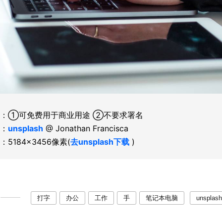
：①可免费用于商业用途 ②不要求署名
：
unsplash
@ Jonathan Francisca
：5184×3456像素(
去unsplash下载
)
打字
办公
工作
手
笔记本电脑
unsplash