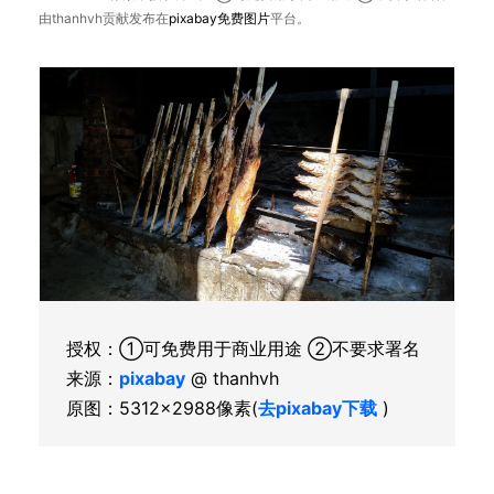
由thanhvh贡献发布在
pixabay
免费图片
平台。
授权：①可免费用于商业用途 ②不要求署名
来源：
pixabay
@ thanhvh
原图：5312×2988像素(
去pixabay下载
)