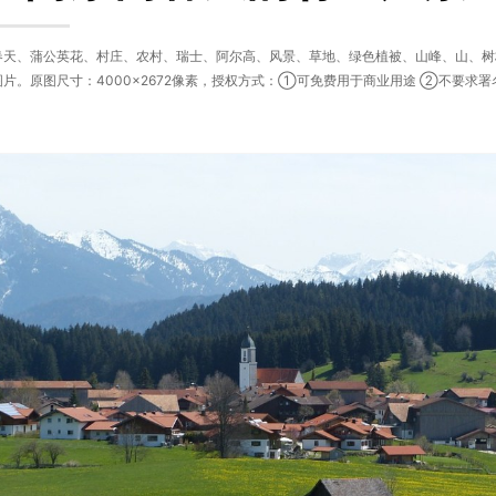
春天、蒲公英花、村庄、农村、瑞士、阿尔高、风景、草地、绿色植被、山峰、山、树
片。原图尺寸：4000×2672像素，授权方式：①可免费用于商业用途 ②不要求署名。由